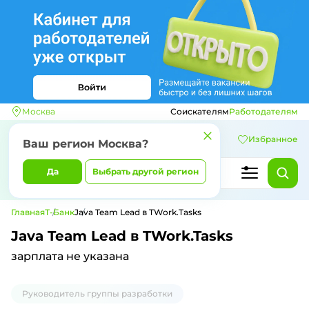
Москва
Соискателям
Работодателям
Избранное
Ваш регион
Москва
?
Да
Выбрать другой регион
Главная
Т-Банк
Java Team Lead в TWork.Tasks
Java Team Lead в TWork.Tasks
зарплата не указана
Руководитель группы разработки