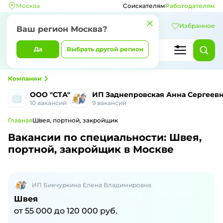
Москва
Соискателям
Работодателям
Избранное
Ваш регион Москва?
Да
Выбрать другой регион
Компании
ООО "СТА"
ИП Заднепровская Анна Сергеев
10 вакансий
9 вакансий
Главная
Швея, портной, закройщик
Вакансии по специальности: Швея,
портной, закройщик в Москве
ИП Бикчуркина Елена Владимировна
Швея
от 55 000 до 120 000 руб.