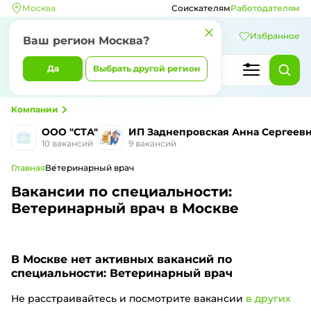
Москва
Соискателям
Работодателям
Избранное
Ваш регион Москва?
Да
Выбрать другой регион
Компании
ООО "СТА"
ИП Заднепровская Анна Сергеев
10 вакансий
9 вакансий
Главная
Ветеринарный врач
Вакансии по специальности:
Ветеринарный врач в Москве
В Москве
нет активных вакансий по
специальности: Ветеринарный врач
Не расстраивайтесь и посмотрите вакансии
в других