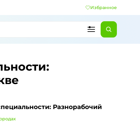
Избранное
льности:
кве
специальности: Разнорабочий
городах