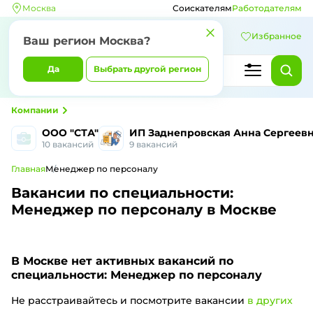
Москва
Соискателям
Работодателям
Избранное
Ваш регион Москва?
Да
Выбрать другой регион
Компании
ООО "СТА"
ИП Заднепровская Анна Сергеев
10 вакансий
9 вакансий
Главная
Менеджер по персоналу
Вакансии по специальности:
Менеджер по персоналу в Москве
В Москве
нет активных вакансий по
специальности: Менеджер по персоналу
Не расстраивайтесь и посмотрите вакансии
в других