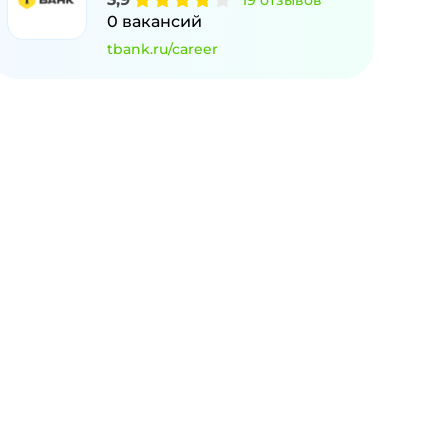
19
отзывов
0
вакансий
tbank.ru/career