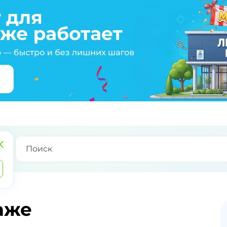
в
аже