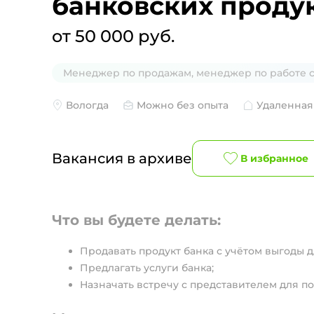
банковских проду
от 50 000 руб.
Менеджер по продажам, менеджер по работе 
Вологда
Можно без опыта
Удаленная
Вакансия в архиве
В избранное
Что вы будете делать:
Продавать продукт банка с учётом выгоды д
Предлагать услуги банка;
Назначать встречу с представителем для п