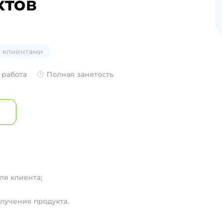
ктов
с клиентами
 работа
Полная занятость
ля клиента;
олучения продукта.