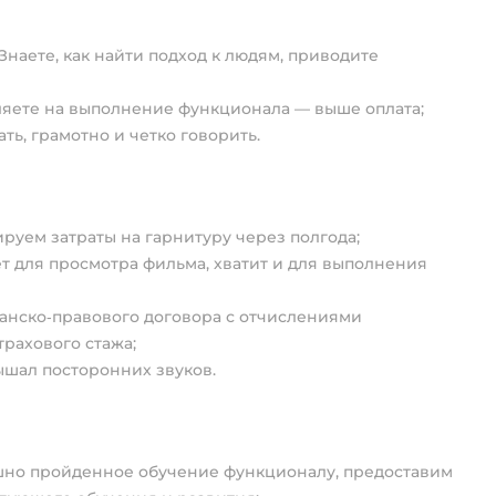
наете, как найти подход к людям, приводите
яете на выполнение функционала — выше оплата;
ь, грамотно и четко говорить.
руем затраты на гарнитуру через полгода;
ет для просмотра фильма, хватит и для выполнения
анско‑правового договора с отчислениями
трахового стажа;
ышал посторонних звуков.
шно пройденное обучение функционалу, предоставим