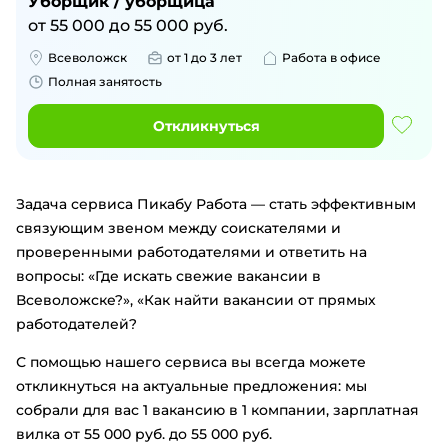
Уборщик / уборщица
от
55 000
до
55 000
руб.
Всеволожск
от 1 до 3 лет
Работа в офисе
Полная занятость
Откликнуться
Задача сервиса Пикабу Работа — стать эффективным
связующим звеном между соискателями и
проверенными работодателями и ответить на
вопросы: «Где искать свежие вакансии
в
Всеволожске
?», «Как найти вакансии от прямых
работодателей?
С помощью нашего сервиса вы всегда можете
откликнуться на актуальные предложения: мы
собрали для вас
1
вакансию
в
1
компании
, зарплатная
вилка
от
55 000
руб.
до
55 000
руб
.