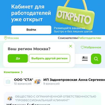
Москва
Соискателям
Работодателям
Избранное
Ваш регион
Москва
?
Да
Выбрать другой регион
Работа и вакансии
в Всеволожске
Компании
ООО "СТА"
ИП Заднепровская Анна Сергеев
10
вакансий
9
вакансий
ОБЩЕСТВО С ОГРАНИЧЕННОЙ ОТВЕТСТВЕННОСТЬЮ
"ПРОФЕССИОНАЛЬНЫЙ КЛИНИНГ"