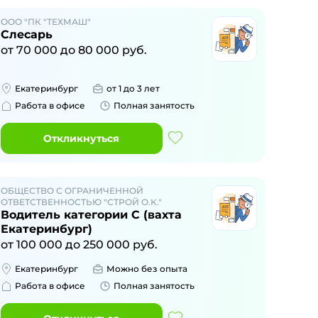
ООО "ПК "ТЕХМАШ"
Слесарь
от
70 000
до
80 000
руб.
Екатеринбург
от 1 до 3 лет
Работа в офисе
Полная занятость
Откликнуться
ОБЩЕСТВО С ОГРАНИЧЕННОЙ
ОТВЕТСТВЕННОСТЬЮ "СТРОЙ О.К."
Водитель категории C (вахта
Екатеринбург)
от
100 000
до
250 000
руб.
Екатеринбург
Можно без опыта
Работа в офисе
Полная занятость