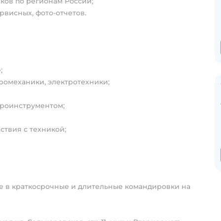
ков по регионам России;
рвисных, фото-отчетов.
;
ромеханики, электротехники;
троинструментом;
твия с техникой;
де в краткосрочные и длительные командировки на