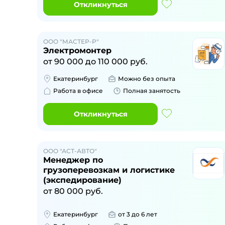
Откликнуться
ООО "МАСТЕР-Р"
Электромонтер
от
90 000
до
110 000
руб.
Екатеринбург
Можно без опыта
Работа в офисе
Полная занятость
Откликнуться
ООО "АСТ-АВТО"
Менеджер по
грузоперевозкам и логистике
(экспедирование)
от
80 000
руб.
Екатеринбург
от 3 до 6 лет