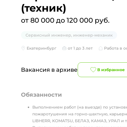
(техник)
от 80 000 до 120 000 руб.
Сервисный инженер, инженер-механик
Екатеринбург
от 1 до 3 лет
Работа в 
Вакансия в архиве
В избранное
Обязанности
Выполнением работ (на выезде) по устано
пожаротушения на горно-шахтную, карьерную 
LIBHERR, KOMATSU, БЕЛАЗ, КАМАЗ, УРАЛ и т.д