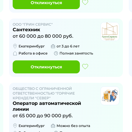
Откликнуться
ООО "ГРИН СЕРВИС"
Сантехник
от
60 000
до
80 000
руб.
Екатеринбург
от 3 до 6 лет
Работа в офисе
Полная занятость
Откликнуться
ОБЩЕСТВО С ОГРАНИЧЕННОЙ
ОТВЕТСТВЕННОСТЬЮ "ГОРЯЧИЕ
КРЕНДЕЛИ "СЕВЕР"
Оператор автоматической
линии
от
65 000
до
90 000
руб.
Екатеринбург
Можно без опыта