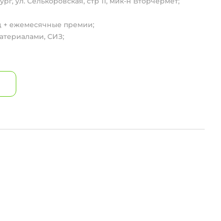
рг, ул. Селькоровская, стр 11, мик-н Вторчермет;
яц + ежемесячные премии;
атериалами, СИЗ;