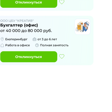
Откликнуться
ООО ЦБУ "КРЕАТИВ"
Бухгалтер (офис)
от
40 000
до
80 000
руб.
Екатеринбург
от 3 до 6 лет
Работа в офисе
Полная занятость
Откликнуться