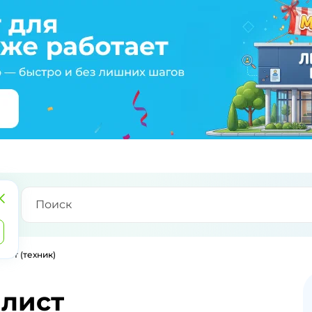
ист (техник)
лист