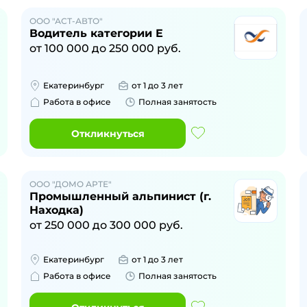
ООО "АСТ-АВТО"
Водитель категории Е
от
100 000
до
250 000
руб.
Екатеринбург
от 1 до 3 лет
Работа в офисе
Полная занятость
Откликнуться
ООО "ДОМО АРТЕ"
Промышленный альпинист (г.
Находка)
от
250 000
до
300 000
руб.
Екатеринбург
от 1 до 3 лет
Работа в офисе
Полная занятость