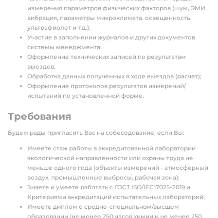
измерения параметров физических факторов (шум, ЭМИ,
вибрация, параметры микроклимата, освещенность,
ультрафиолет и т.д.);
Участие в заполнении журналов и других документов
системы менеджмента;
Оформление технических записей по результатам
выездов;
Обработка данных полученных в ходе выездов (расчет);
Оформление протоколов результатов измерений/
испытаний по установленной форме.
Требования
Будем рады пригласить Вас на собеседование, если Вы:
Имеете стаж работы в аккредитованной лаборатории
экологической направленности или охраны труда не
меньше одного года (объекты измерений - атмосферный
воздух, промышленные выбросы, рабочая зона);
Знаете и умеете работать с ГОСТ ISO/IEC17025-2019 и
Критериями аккредитаций испытательных лабораторий;
Имеете диплом о средне-специальном/высшем
образовании (не менее 250 часов химии и не менее 250