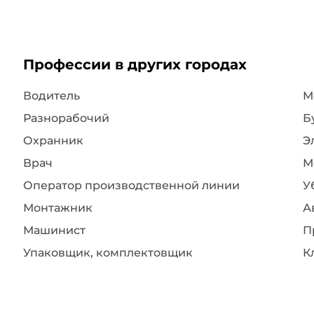
Профессии в других городах
Водитель
Разнорабочий
Б
Охранник
Э
Врач
М
Оператор производственной линии
У
Монтажник
А
Машинист
П
Упаковщик, комплектовщик
К