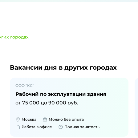
угих городах
и
в Елизово
Вакансии дня
в других городах
ООО "КС"
Рабочий по эксплуатации здания
от
75 000
до
90 000
руб.
Москва
Можно без опыта
Работа в офисе
Полная занятость