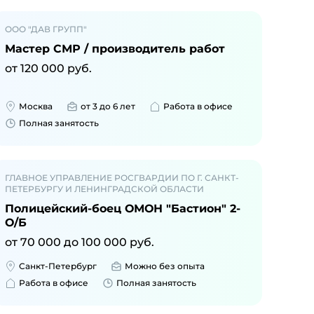
ООО "ДАВ ГРУПП"
Мастер СМР / производитель работ
от
120 000
руб.
Москва
от 3 до 6 лет
Работа в офисе
Полная занятость
ГЛАВНОЕ УПРАВЛЕНИЕ РОСГВАРДИИ ПО Г. САНКТ-
ПЕТЕРБУРГУ И ЛЕНИНГРАДСКОЙ ОБЛАСТИ
Полицейский-боец ОМОН "Бастион" 2-
О/Б
от
70 000
до
100 000
руб.
Санкт-Петербург
Можно без опыта
Работа в офисе
Полная занятость