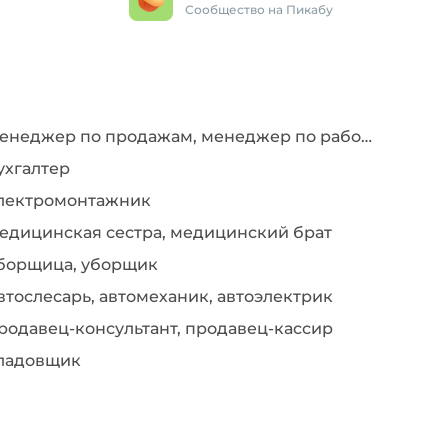
Сообщество на Пикабу
Менеджер по продажам, менеджер по работе с клиентами
ухгалтер
лектромонтажник
едицинская сестра, медицинский брат
борщица, уборщик
втослесарь, автомеханик, автоэлектрик
родавец-консультант, продавец-кассир
ладовщик