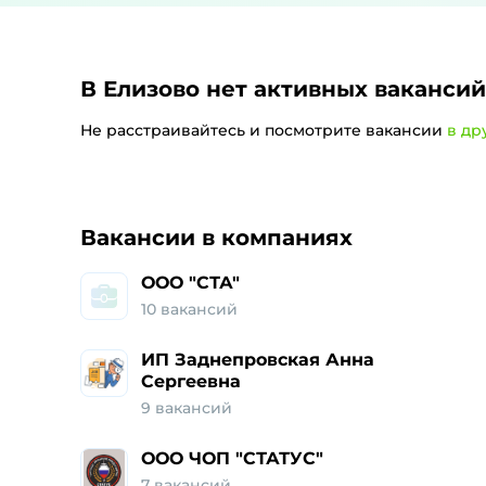
В Елизово
нет активных вакансий
Не расстраивайтесь и посмотрите вакансии
в др
Работа и ваканси
Вакансии в компаниях
ООО "СТА"
10
вакансий
ИП Заднепровская Анна
Сергеевна
9
вакансий
ООО ЧОП "СТАТУС"
7
вакансий