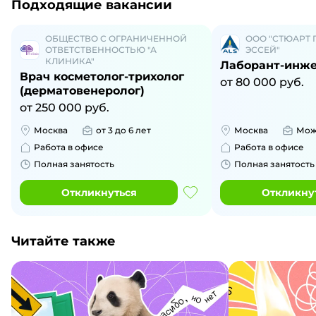
Подходящие вакансии
ОБЩЕСТВО С ОГРАНИЧЕННОЙ
ООО "СТЮАРТ 
ОТВЕТСТВЕННОСТЬЮ "А
ЭССЕЙ"
КЛИНИКА"
Лаборант-инж
Врач косметолог-трихолог
от 80 000 руб.
(дерматовенеролог)
от 250 000 руб.
Москва
от 3 до 6 лет
Москва
Мож
Работа в офисе
Работа в офисе
Полная занятость
Полная занятость
Откликнуться
Откликну
Читайте также