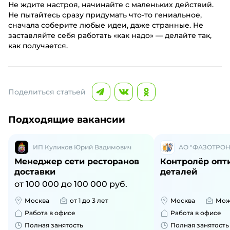
Не ждите настроя, начинайте с маленьких действий.
Не пытайтесь сразу придумать что-то гениальное,
сначала соберите любые идеи, даже странные. Не
заставляйте себя работать «как надо» — делайте так,
как получается.
Поделиться статьей
Подходящие вакансии
ИП Куликов Юрий Вадимович
АО "ФАЗОТРОН
Менеджер сети ресторанов
Контролёр опт
доставки
деталей
от 100 000 до 100 000 руб.
Москва
от 1 до 3 лет
Москва
Мож
Работа в офисе
Работа в офисе
Полная занятость
Полная занятость