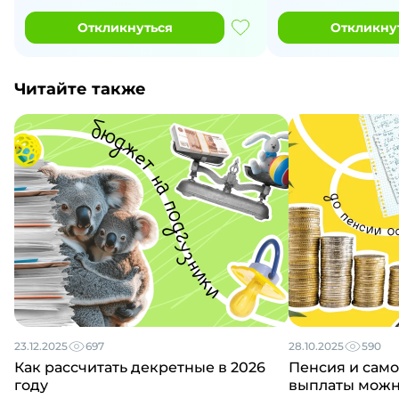
Откликнуться
Откликну
Читайте также
23.12.2025
697
28.10.2025
590
Как рассчитать декретные в 2026
Пенсия и само
году
выплаты можно