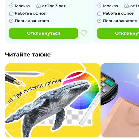
Москва
от 1 до 3 лет
Москва
от 1
Работа в офисе
Работа в офисе
Полная занятость
Полная занятость
Откликнуться
Откликну
Читайте также