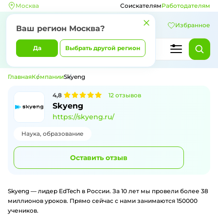
Москва
Соискателям
Работодателям
Избранное
Ваш регион
Москва
?
Да
Выбрать другой регион
Главная
Компании
Skyeng
4,8
12
отзывов
Skyeng
https://skyeng.ru/
Наука, образование
Оставить отзыв
Skyeng — лидер EdTech в России. За 10 лет мы провели более 38
миллионов уроков. Прямо сейчас с нами занимаются 150000
учеников.