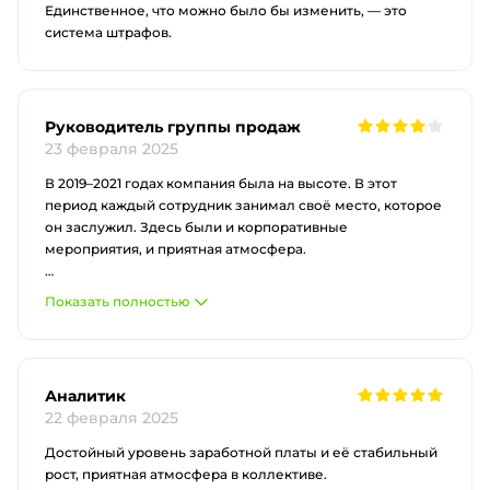
Единственное, что можно было бы изменить, — это
система штрафов.
Руководитель группы продаж
23 февраля 2025
В 2019–2021 годах компания была на высоте. В этот
период каждый сотрудник занимал своё место, которое
он заслужил. Здесь были и корпоративные
мероприятия, и приятная атмосфера.
Однако появились руководители, которые окружили
Показать полностью
себя слабыми сотрудниками из-за страха конкуренции.
Они хотели подчеркнуть свою значимость и контроль
над командой. Такие руководители не умеют правильно
оценивать и выбирать талантливых и компетентных
Аналитик
сотрудников. Они предпочитают выбирать
22 февраля 2025
безрезультатных новичков, которые заглядывают им в
рот, вместо опытных профессионалов, которые вложили
Достойный уровень заработной платы и её стабильный
душу в компанию, показывали отличные результаты и
рост, приятная атмосфера в коллективе.
имеют своё мнение. Это недальновидно и