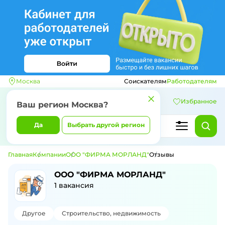
Москва
Соискателям
Работодателям
Избранное
Ваш регион
Москва
?
Да
Выбрать другой регион
Главная
Компании
ООО "ФИРМА МОРЛАНД"
Отзывы
Отзывы о компании ООО "ФИРМА МО
ООО "ФИРМА МОРЛАНД"
1
вакансия
Другое
Строительство, недвижимость