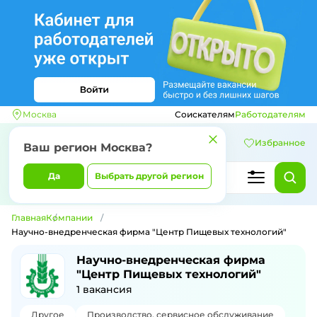
Москва
Соискателям
Работодателям
Избранное
Ваш регион
Москва
?
Да
Выбрать другой регион
Главная
Компании
Научно-внедренческая фирма "Центр Пищевых технологий"
Научно-внедренческая фирма
"Центр Пищевых технологий"
1
вакансия
Другое
Производство, сервисное обслуживание