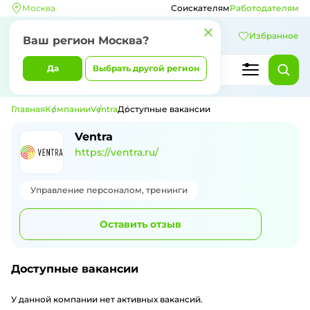
Москва
Соискателям
Работодателям
Избранное
Ваш регион
Москва
?
Да
Выбрать другой регион
Главная
Компании
Ventra
Доступные вакансии
Доступные вакансии компании Ventra
Ventra
https://ventra.ru/
Управление персоналом, тренинги
Оставить отзыв
Доступные вакансии
У данной компании нет активных вакансий.