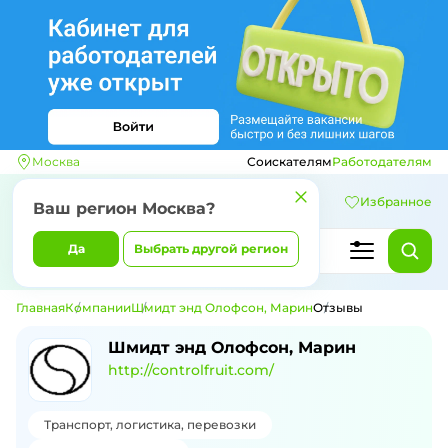
Москва
Соискателям
Работодателям
Избранное
Ваш регион
Москва
?
Да
Выбрать другой регион
Главная
Компании
Шмидт энд Олофсон, Марин
Отзывы
Отзывы о компании Шмидт энд Олофс
Шмидт энд Олофсон, Марин
http://controlfruit.com/
Транспорт, логистика, перевозки