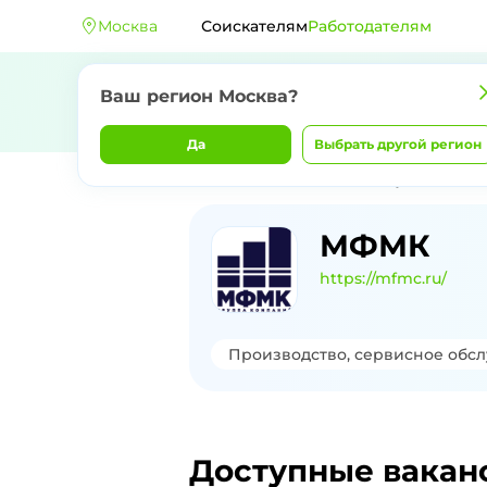
Москва
Соискателям
Работодателям
Ваш регион
Москва
?
Да
Выбрать другой регион
Главная
Компании
МФМК
Доступные вакан
Доступны
МФМК
https://mfmc.ru/
Производство, сервисное обс
Доступные вакан