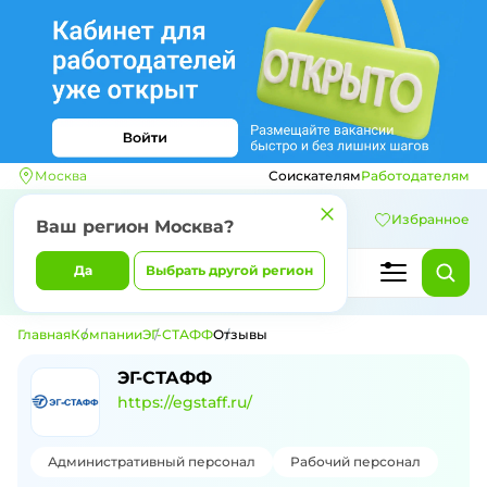
Москва
Соискателям
Работодателям
Избранное
Ваш регион
Москва
?
Да
Выбрать другой регион
Главная
Компании
ЭГ-СТАФФ
Отзывы
Отзывы о компании ЭГ-СТАФФ
ЭГ-СТАФФ
https://egstaff.ru/
Административный персонал
Рабочий персонал