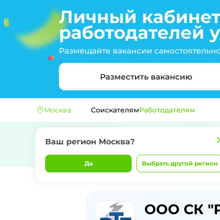
Москва
Соискателям
Работодателям
Ваш регион
Москва
?
Да
Выбрать другой регион
Главная
Компании
ООО СК "РЕГИОНТЕПЛО
Отзывы о
ООО СК "