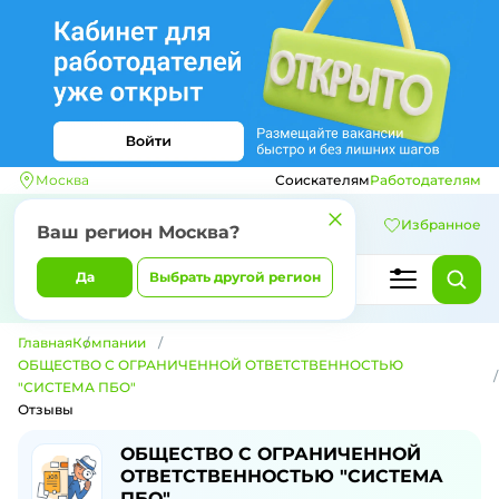
Москва
Соискателям
Работодателям
Избранное
Ваш регион
Москва
?
Да
Выбрать другой регион
Главная
Компании
ОБЩЕСТВО С ОГРАНИЧЕННОЙ ОТВЕТСТВЕННОСТЬЮ
"СИСТЕМА ПБО"
Отзывы
Отзывы о компании ОБЩЕСТВО С О
ОБЩЕСТВО С ОГРАНИЧЕННОЙ
ОТВЕТСТВЕННОСТЬЮ "СИСТЕМА
ПБО"