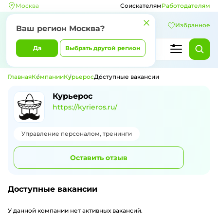
Москва
Соискателям
Работодателям
Избранное
Ваш регион
Москва
?
Да
Выбрать другой регион
Главная
Компании
Курьерос
Доступные вакансии
Доступные вакансии компании Курье
Курьерос
https://kyrieros.ru/
Управление персоналом, тренинги
Оставить отзыв
Доступные вакансии
У данной компании нет активных вакансий.