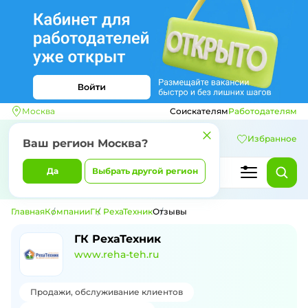
Москва
Соискателям
Работодателям
Избранное
Ваш регион
Москва
?
Да
Выбрать другой регион
Главная
Компании
ГК РехаТехник
Отзывы
Отзывы о компании ГК РехаТехник
ГК РехаТехник
www.reha-teh.ru
Продажи, обслуживание клиентов