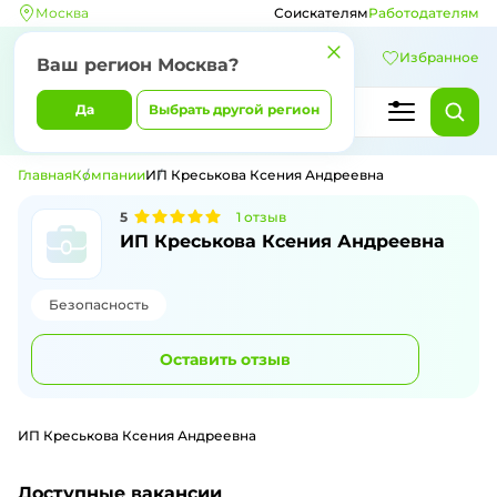
Москва
Соискателям
Работодателям
Избранное
Ваш регион
Москва
?
Да
Выбрать другой регион
Главная
Компании
ИП Креськова Ксения Андреевна
5
1
отзыв
ИП Креськова Ксения Андреевна
Безопасность
Оставить отзыв
ИП Креськова Ксения Андреевна
Доступные вакансии