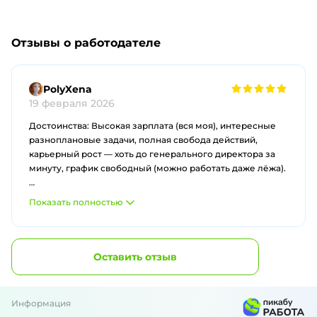
Отзывы о работодателе
PolyXena
19 февраля 2026
Достоинства: Высокая зарплата (вся моя), интересные
разноплановые задачи, полная свобода действий,
карьерный рост — хоть до генерального директора за
минуту, график свободный (можно работать даже лёжа).
Недостатки: График 24/7. Отсутствие отпуска,
Показать полностью
больничных и выходных. Руководство (я) не знает меры
и заваливает задачами, выходящими за рамки
адекватного. Штат сотрудников — 1 человек. Иногда
очень не хватает коллектива, чтобы поплакаться в
Оставить отзыв
жилетку. Но плакаться некому, потому что коллега —
это снова я.
Информация
Совет руководству: Найми уже себе помощника, изверг!