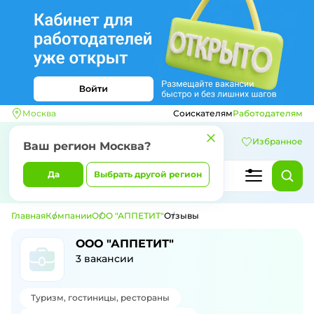
Москва
Соискателям
Работодателям
Избранное
Ваш регион
Москва
?
Да
Выбрать другой регион
Главная
Компании
ООО "АППЕТИТ"
Отзывы
Отзывы о компании ООО "АППЕТИТ"
ООО "АППЕТИТ"
3
вакансии
Туризм, гостиницы, рестораны