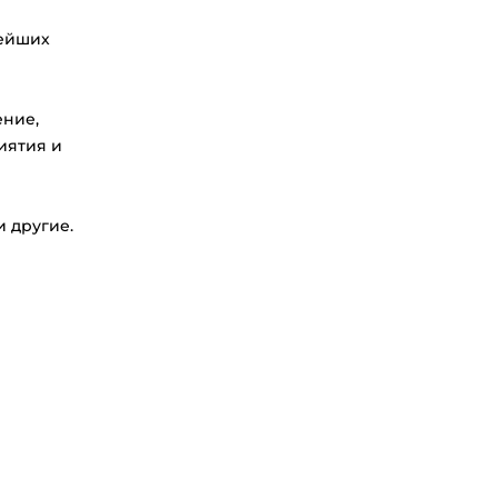
нейших
ение,
иятия и
и другие.