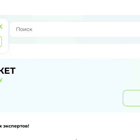
КЕТ
/
 экспертов!