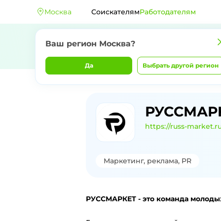
Москва
Соискателям
Работодателям
Ваш регион
Москва
?
Да
Выбрать другой регион
Главная
Компании
РУССМАРКЕТ
РУССМАР
https://russ-market.ru
Маркетинг, реклама, PR
РУССМАРКЕТ - это команда молодых