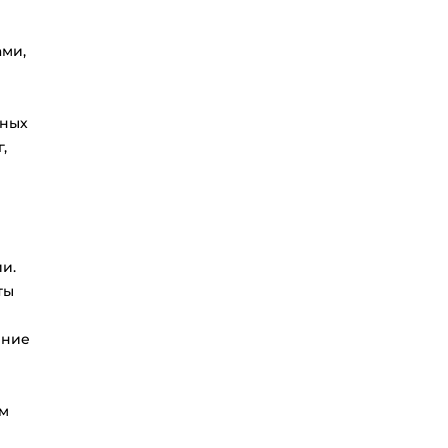
ами,
вных
,
и.
ты
ение
мм