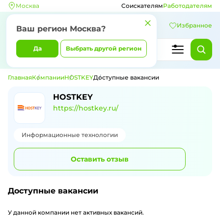
Москва
Соискателям
Работодателям
Избранное
Ваш регион
Москва
?
Да
Выбрать другой регион
Главная
Компании
HOSTKEY
Доступные вакансии
Доступные вакансии компании HOST
HOSTKEY
https://hostkey.ru/
Информационные технологии
Оставить отзыв
Доступные вакансии
У данной компании нет активных вакансий.