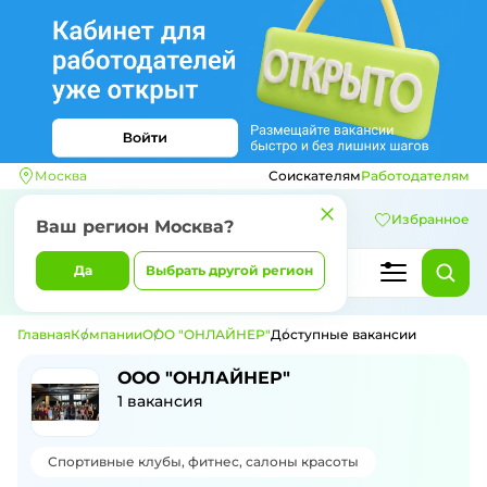
Москва
Соискателям
Работодателям
Избранное
Ваш регион
Москва
?
Да
Выбрать другой регион
Главная
Компании
ООО "ОНЛАЙНЕР"
Доступные вакансии
Доступные вакансии компании ООО 
ООО "ОНЛАЙНЕР"
1
вакансия
Спортивные клубы, фитнес, салоны красоты