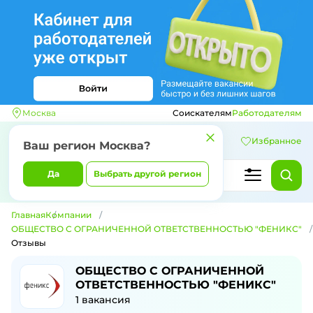
Москва
Соискателям
Работодателям
Избранное
Ваш регион
Москва
?
Да
Выбрать другой регион
Главная
Компании
ОБЩЕСТВО С ОГРАНИЧЕННОЙ ОТВЕТСТВЕННОСТЬЮ "ФЕНИКС"
Отзывы
Отзывы о компании ОБЩЕСТВО С О
ОБЩЕСТВО С ОГРАНИЧЕННОЙ
ОТВЕТСТВЕННОСТЬЮ "ФЕНИКС"
1
вакансия