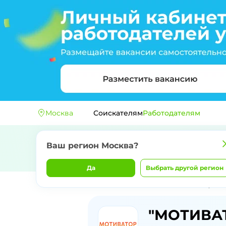
Москва
Соискателям
Работодателям
Ваш регион
Москва
?
Да
Выбрать другой регион
Главная
Компании
"МОТИВАТОР"
Доступны
Доступны
"МОТИВА