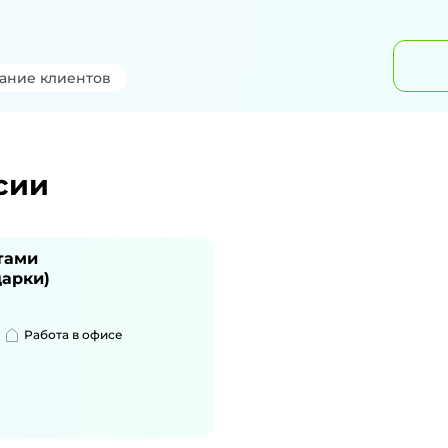
ание клиентов
сии
тами
дарки)
Работа в офисе