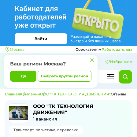
Москва
Соискателям
Работодателям
Избранное
Ваш регион
Москва
?
Да
Выбрать другой регион
Главная
Компании
ООО "ТК ТЕХНОЛОГИЯ ДВИЖЕНИЯ"
Отзывы
Отзывы о компании ООО "ТК ТЕХНО
ООО "ТК ТЕХНОЛОГИЯ
ДВИЖЕНИЯ"
1
вакансия
Транспорт, логистика, перевозки