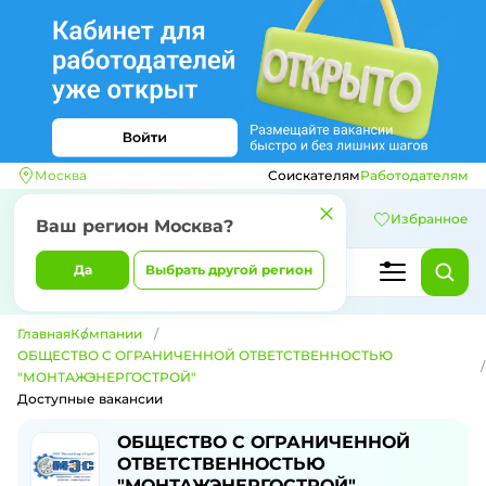
Москва
Соискателям
Работодателям
Избранное
Ваш регион
Москва
?
Да
Выбрать другой регион
Главная
Компании
ОБЩЕСТВО С ОГРАНИЧЕННОЙ ОТВЕТСТВЕННОСТЬЮ
"МОНТАЖЭНЕРГОСТРОЙ"
Доступные вакансии
Доступные вакансии компании ОБ
ОБЩЕСТВО С ОГРАНИЧЕННОЙ
ОТВЕТСТВЕННОСТЬЮ
"МОНТАЖЭНЕРГОСТРОЙ"