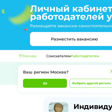
Москва
Соискателям
Работодателям
Ваш регион
Москва
?
Да
Выбрать другой регион
Главная
Компании
Индивидуальный предп
Отзывы о
Индивид