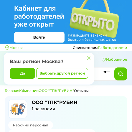
Москва
Соискателям
Работодателям
Избранное
Ваш регион
Москва
?
Да
Выбрать другой регион
Главная
Компании
ООО "ТПК"РУБИН"
Отзывы
Отзывы о компании ООО "ТПК"РУБИН
ООО "ТПК"РУБИН"
1
вакансия
Рабочий персонал