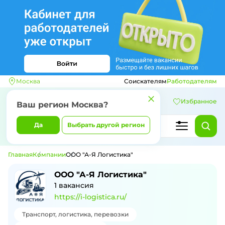
Москва
Соискателям
Работодателям
Избранное
Ваш регион
Москва
?
Да
Выбрать другой регион
Главная
Компании
ООО "А-Я Логистика"
ООО "А-Я Логистика"
1
вакансия
https://i-logistica.ru/
Транспорт, логистика, перевозки