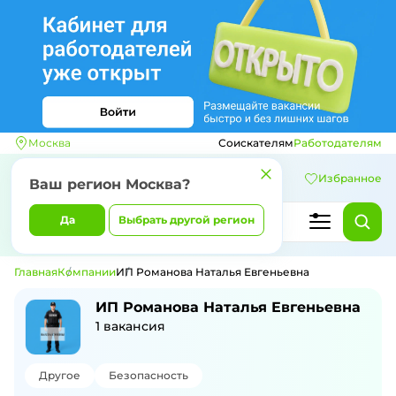
Москва
Соискателям
Работодателям
Избранное
Ваш регион
Москва
?
Да
Выбрать другой регион
Главная
Компании
ИП Романова Наталья Евгеньевна
ИП Романова Наталья Евгеньевна
1
вакансия
Другое
Безопасность