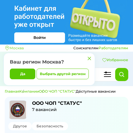
Москва
Соискателям
Работодателям
Избранное
Ваш регион
Москва
?
Да
Выбрать другой регион
Главная
Компании
ООО ЧОП "СТАТУС"
Доступные вакансии
Доступные вакансии компании ООО Ч
ООО ЧОП "СТАТУС"
7
вакансий
Другое
Безопасность