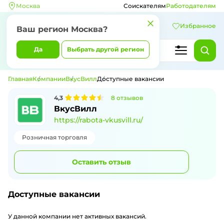
Москва
Соискателям
Работодателям
Избранное
Ваш регион
Москва
?
Да
Выбрать другой регион
Главная
Компании
ВкусВилл
Доступные вакансии
4,3
8
отзывов
Доступные вакансии компании ВкусВ
ВкусВилл
https://rabota-vkusvill.ru/
Розничная торговля
Оставить отзыв
Доступные вакансии
У данной компании нет активных вакансий.