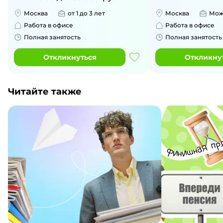
Москва
от 1 до 3 лет
Москва
Мож
Работа в офисе
Работа в офисе
Полная занятость
Полная занятость
Откликнуться
Откликну
Читайте также