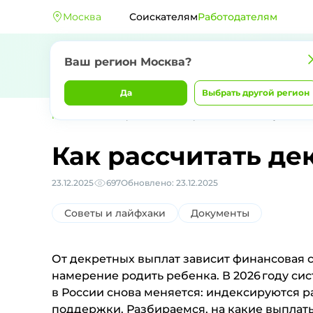
Москва
Соискателям
Работодателям
Ваш регион Москва?
Да
Выбрать другой регион
Главная
Блог
Как рассчитать декретные в 2026 году
Как рассчитать де
23.12.2025
697
Обновлено: 23.12.2025
Советы и лайфхаки
Документы
От декретных выплат зависит финансовая с
намерение родить ребенка. В 2026 году с
в России снова меняется: индексируются 
поддержки. Разбираемся, на какие выпла