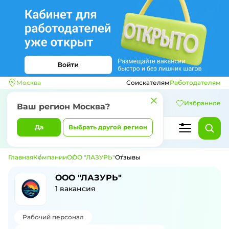
Москва
Соискателям
Работодателям
Избранное
Ваш регион
Москва
?
Да
Выбрать другой регион
Главная
Компании
ООО "ЛАЗУРЬ"
Отзывы
Отзывы о компании ООО "ЛАЗУРЬ"
ООО "ЛАЗУРЬ"
1
вакансия
Рабочий персонал