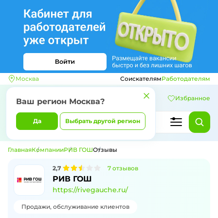
Москва
Соискателям
Работодателям
Избранное
Ваш регион
Москва
?
Да
Выбрать другой регион
Главная
Компании
РИВ ГОШ
Отзывы
2,7
7
отзывов
Отзывы о компании РИВ ГОШ
РИВ ГОШ
https://rivegauche.ru/
Продажи, обслуживание клиентов